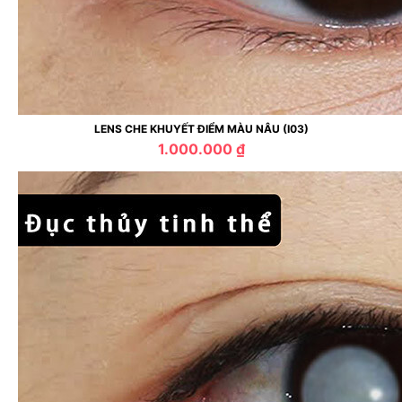
LENS CHE KHUYẾT ĐIỂM MÀU NÂU (I03)
1.000.000 ₫