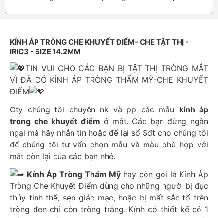
KÍNH ÁP TRÒNG CHE KHUYẾT ĐIỂM- CHE TẬT THỊ -
IRIC3 - SIZE 14.2MM
TIN VUI CHO CÁC BẠN BỊ TẬT THỊ TRÒNG MẮT
VÌ ĐÃ CÓ KÍNH ÁP TRÒNG THẨM MỸ-CHE KHUYẾT
ĐIỂM
Cty chúng tôi chuyên nk và pp các mẫu
kính áp
tròng che khuyết điểm
ở mắt. Các bạn đừng ngần
ngại mà hãy nhắn tin hoặc để lại số Sđt cho chúng tôi
để chúng tôi tư vấn chọn mẫu và màu phù hợp với
mắt còn lại của các bạn nhé.
Kính Áp Tròng Thẩm Mỹ
hay còn gọi là Kính Áp
Tròng Che Khuyết Điểm dùng cho những người bị đục
thủy tinh thể, sẹo giác mạc, hoặc bị mất sắc tố trên
tròng đen chỉ còn tròng trắng. Kính có thiết kế có 1