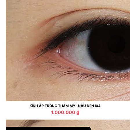
KÍNH ÁP TRÒNG THẨM MỸ- NÂU ĐEN I04
1.000.000 ₫