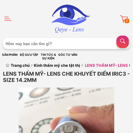
0
SẢN PHẨM
BỘ SƯU TẬP
TIN TỨC &
GÓC TƯ VẤN
SỰ KIỆN
Trang chủ
Kính thẩm mỹ che tật thị
LENS THẨM MỸ- LENS CH
LENS THẨM MỸ- LENS CHE KHUYẾT ĐIỂM IRIC3 -
SIZE 14.2MM