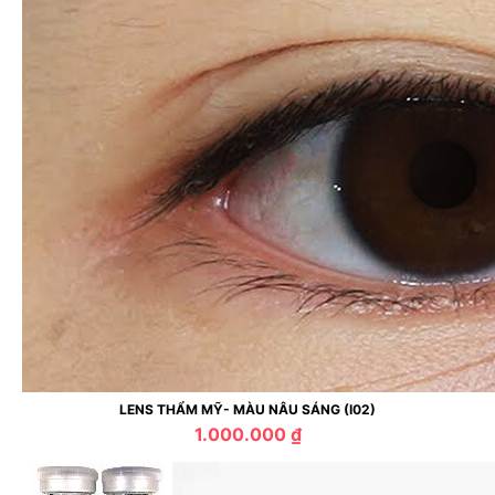
LENS THẨM MỸ- MÀU NÂU SÁNG (I02)
1.000.000 ₫