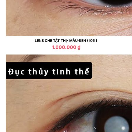
LENS CHE TẬT THỊ- MÀU ĐEN ( I05 )
1.000.000 ₫