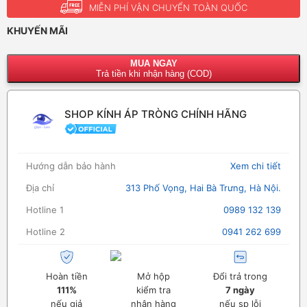
MIỄN PHÍ VẬN CHUYỂN TOÀN QUỐC
KHUYẾN MÃI
MUA NGAY
Trả tiền khi nhận hàng (COD)
SHOP KÍNH ÁP TRÒNG CHÍNH HÃNG
Hướng dẫn bảo hành
Xem chi tiết
Địa chỉ
313 Phố Vọng, Hai Bà Trưng, Hà Nội.
Hotline 1
0989 132 139
Hotline 2
0941 262 699
Hoàn tiền
Mở hộp
Đổi trả trong
111%
kiểm tra
7 ngày
nếu giả
nhận hàng
nếu sp lỗi