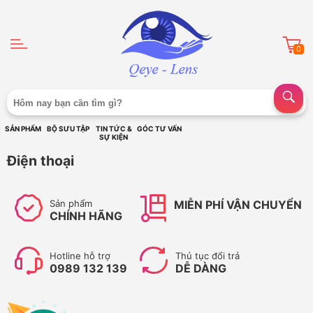
0
SẢN PHẨM
BỘ SƯU TẬP
TIN TỨC &
GÓC TƯ VẤN
SỰ KIỆN
Điện thoại
Sản phẩm
MIỄN PHÍ VẬN CHUYỂN
CHÍNH HÃNG
Hotline hỗ trợ
Thủ tục đổi trả
0989 132 139
DỄ DÀNG