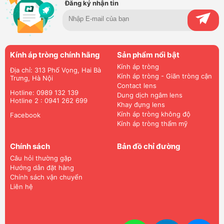
Đăng ký nhận tin
Kính áp tròng chính hãng
Sản phẩm nổi bật
Kính áp tròng
Địa chỉ: 313 Phố Vọng, Hai Bà
Kính áp tròng - Giãn tròng cận
Trưng, Hà Nội
Contact lens
Hotline: 0989 132 139
Dung dịch ngâm lens
Hotline 2 : 0941 262 699
Khay đựng lens
Kính áp tròng không độ
Facebook
Kính áp tròng thẩm mỹ
Chính sách
Bản đồ chỉ đường
Câu hỏi thường gặp
Hướng dẫn đặt hàng
Chính sách vận chuyển
Liên hệ