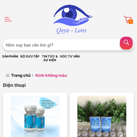
0
SẢN PHẨM
BỘ SƯU TẬP
TIN TỨC &
GÓC TƯ VẤN
SỰ KIỆN
Trang chủ
Kính không màu
Điện thoại