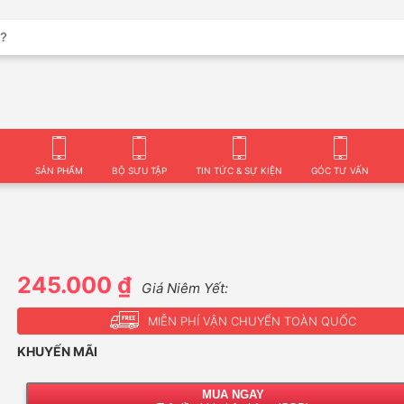
SẢN PHẨM
BỘ SƯU TẬP
TIN TỨC & SỰ KIỆN
GÓC TƯ VẤN
245.000 ₫
Giá Niêm Yết:
MIỄN PHÍ VẬN CHUYỂN TOÀN QUỐC
KHUYẾN MÃI
MUA NGAY