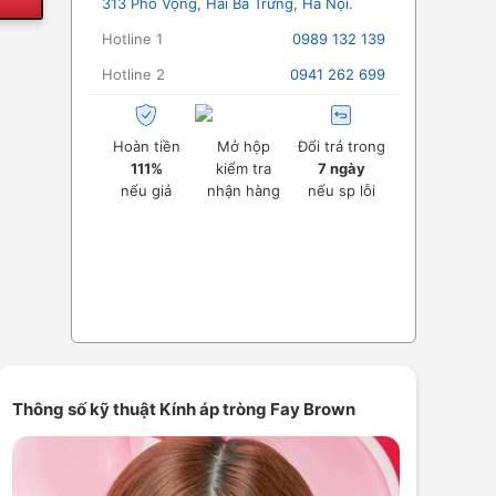
313 Phố Vọng, Hai Bà Trưng, Hà Nội.
Hotline 1
0989 132 139
Hotline 2
0941 262 699
Hoàn tiền
Mở hộp
Đổi trả trong
111%
kiểm tra
7 ngày
nếu giả
nhận hàng
nếu sp lỗi
Thông số kỹ thuật Kính áp tròng Fay Brown